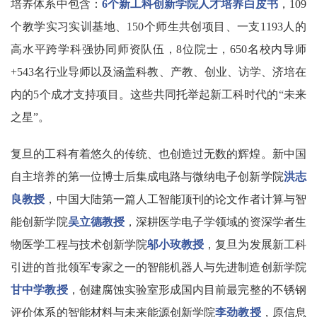
培养体系中包含：
6个新工科创新学院人才培养白皮书
，109
个教学实习实训基地、150个师生共创项目、一支1193人的
高水平跨学科强协同师资队伍，8位院士，650名校内导师
+543名行业导师以及涵盖科教、产教、创业、访学、济培在
内的5个成才支持项目。这些共同托举起新工科时代的“未来
之星”。
复旦的工科有着悠久的传统、也创造过无数的辉煌。新中国
自主培养的第一位博士后集成电路与微纳电子创新学院
洪志
良教授
，中国大陆第一篇人工智能顶刊的论文作者计算与智
能创新学院
吴立德教授
，深耕医学电子学领域的资深学者生
物医学工程与技术创新学院
邬小玫教授
，复旦为发展新工科
引进的首批领军专家之一的智能机器人与先进制造创新学院
甘中学教授
，创建腐蚀实验室形成国内目前最完整的不锈钢
评价体系的智能材料与未来能源创新学院
李劲教授
，原信息