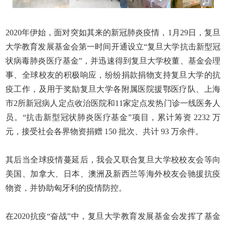
2020
年伊始，面对突如其来的新冠肺炎疫情，
1
月
29
日，复旦
大学教育发展基金会第一时间开通设立“复旦大学抗击新型冠
状病毒肺炎医疗基金”，并迅速得到复旦大学校董、基金会理
事、全球校友的积极响应，纷纷捐款捐物支持复旦大学的抗
疫工作，及用于奖励复旦大学各附属医院援鄂医疗队、上海
市
2
所新冠病人定点收治医院和
11
家定点发热门诊一线医务人
员。“抗击新型冠状肺炎医疗基金”项目，累计筹资
2232
万
元，接受社会各界物资捐赠
150
批次、共计
93
万余件。
其后当全球疫情蔓延后，我会又联合复旦大学校校友会等向
美国、加拿大、日本、澳洲及新西兰等海外校友会驰援抗疫
物资，并协助匈牙利的疫情防控。
在
2020
抗疫“奋战”中，复旦大学教育发展基金会发挥了基金