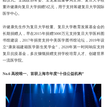
赠仪式。全国政协常委、宝龙集团董事局主席、复旦大学校
董许健康向复旦大学捐赠
5
亿元，用于支持筹建复旦大学国际
医学中心。
许健康先生作为复旦大学校董、复旦大学教育发展基金会的
长期捐赠人，早在
2015
年捐赠
5000
万元支持复旦大学医科图
书馆建设，
2017
年捐资支持中美医学图书馆论坛，
2019
年设
立“康泉福建籍医学新生奖学金”，
2020
年第一时间响应支持
复旦抗疫基金，多次慷慨捐赠支持学校培育人才、创建世界
一流医学院。
No.6
高校唯一、首获上海市年度
“
十佳公益机构
”