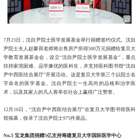
7
月
23
日，沈自尹院士医学发展基金举行捐赠签约仪式。沈自
尹院士夫人赵馨荷老师将出售房产所得
500
万元捐赠给复旦大
学教育发展基金会，设立“沈自尹院士医学发展基金”，重点
扶持家境困难、品学兼优的医科生，并支持医科图书馆“沈自
尹中西医结合展厅”开展活动。这是复旦大学第三个以院士名
字命名的医学基金。沈自尹院士一生高尚的品格和治学医
术，以及其家人的凡人善举在社会上赢得广泛赞誉。
12
月
16
日，“沈自尹中西医结合展厅”在复旦大学图书馆医科
馆揭幕，收录了沈自尹院士
975
件展品。
No.5
宝龙集团捐赠
5
亿支持筹建复旦大学国际医学中心