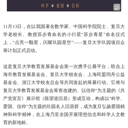
11
月
13
日，在以我国著名数学家、中国科学院院士、复旦大
学老校长、教授苏步青命名的小行星
“
苏步青星
”
命名仪式
上，
“
点亮一颗星，闪耀玖园星空
”——
复旦大学玖园项目众
筹计划正式启动。
这是复旦大学教育发展基金会第一次携手公募平台，联合上
海市教育发展基金会、复旦大学校友会、上海民盟同舟公益
基金会、浙江大学校友总会等共同发起的筹募行动。它将与
复旦大学教育发展基金会筹资改建的、以
信仰
“
为主题的《共
产党宣言》展示馆（陈望道旧居）形成互动，构成以
“
科学、
爱国、信仰
”
为主题的玖园名人旧居群，成为复旦弘扬爱国精
神和科学精神，在上海乃至全国开展理想信念和科学人文教
育的新地标。