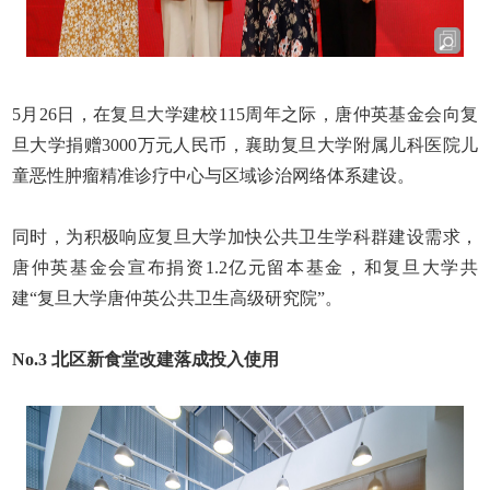
5
月
26
日，在复旦大学建校
115
周年之际，唐仲英基金会向复
旦大学捐赠
3000
万元人民币，襄助复旦大学附属儿科医院儿
童恶性肿瘤精准诊疗中心与区域诊治网络体系建设。
同时，为积极响应复旦大学加快公共卫生学科群建设需求，
唐仲英基金会宣布捐资
1.2
亿元留本基金，和复旦大学共
建
“
复旦大学唐仲英公共卫生高级研究院
”
。
No.3
北区新食堂改建落成投入使用