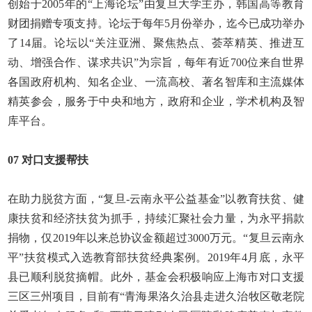
创始于
2005
年的“上海论坛”由复旦大学主办，韩国高等教育
财团捐赠专项支持。论坛于每年
5
月份举办，迄今已成功举办
了
14
届。论坛以“关注亚洲、聚焦热点、荟萃精英、推进互
动、增强合作、谋求共识”为宗旨，每年有近
700
位来自世界
各国政府机构、知名企业、一流高校、著名智库和主流媒体
精英参会，服务于中央和地方，政府和企业，学术机构及智
库平台。
07
对口支援帮扶
在助力脱贫方面，“复旦
-
云南永平公益基金”以教育扶贫、健
康扶贫和经济扶贫为抓手，持续汇聚社会力量，为永平捐款
捐物，仅
2019
年以来总协议金额超过
3000
万元。“复旦云南永
平”扶贫模式入选教育部扶贫经典案例。
2019
年
4
月底，永平
县已顺利脱贫摘帽。此外，基金会积极响应上海市对口支援
三区三州项目，目前有“青海果洛久治县走进久治牧区敬老院