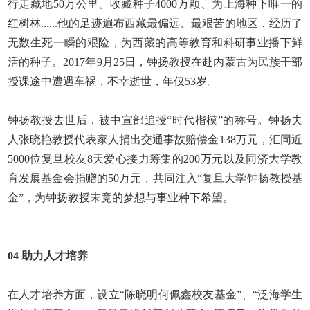
行走藏地
50
万公里、收藏种子
4000
万颗、为上海种下唯一的
红树林
......
他的足迹遍布西藏最偏远、最艰苦的地区，经历了
无数生死一瞬的艰险，为西藏的高等教育和科研事业播下鲜
活的种子。
2017
年
9
月
25
日，钟扬教授在赴内蒙古为民族干部
授课途中遭遇车祸，不幸逝世，年仅
53
岁。
钟扬教授去世后，被中宣部追授“时代楷模”的称号。钟扬夫
人张晓艳教授代表家人捐出交通事故赔偿金
138
万元，汇同近
5000
位复旦校友
8
天爱心接力筹集的
200
万元以及同济大学教
育发展基金会捐赠的
50
万元，共同注入“复旦大学钟扬教授基
金”，为钟扬教授未竟的梦想与事业种下希望。
04
助力人才培养
在人才培养方面，设立“陈晓明何佩鑫校友基金”、“泛海学生