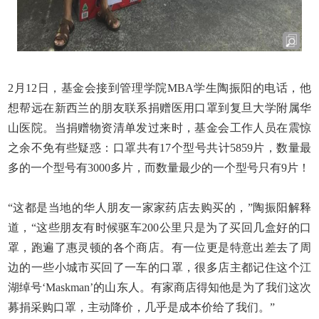
2
月
12
日，基金会接到管理学院
MBA
学生陶振阳的电话，他
想帮远在新西兰的朋友联系捐赠医用口罩到复旦大学附属华
山医院。当捐赠物资清单发过来时，基金会工作人员在震惊
之余不免有些疑惑：口罩共有
17
个型号共计
5859
片，数量最
多的一个型号有
3000
多片，而数量最少的一个型号只有
9
片！
“这都是当地的华人朋友一家家药店去购买的，”陶振阳解释
道，“这些朋友有时候驱车
200
公里只是为了买回几盒好的口
罩，跑遍了惠灵顿的各个商店。有一位更是特意出差去了周
边的一些小城市买回了一车的口罩，很多店主都记住这个江
湖绰号‘
Maskman
’的山东人。有家商店得知他是为了我们这次
募捐采购口罩，主动降价，几乎是成本价给了我们。”