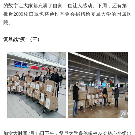
的数字让大家都充满了自豪，也让人感动。下周，还有第二
批近
2000
枚口罩也将通过基金会捐赠给复旦大学的附属医
院。
复旦战“疫”（三）
加拿大时
间
2
月
15
日下午，复旦大学多伦多校友会核心小组出