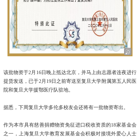
该批物资于
2
月
16
日晚上抵达北京，并马上由志愿者连夜进行
提货发送，已于
2
月
19
日之前寄送至复旦大学附属第五人民医
院和复旦大学援鄂医疗队驻地
。
据悉，下周复旦大学多伦多校友会还将有一批物资寄出。
作为本市具有慈善捐赠物资免征进口税收资质的
18
家基金会
之一，上海复旦大学教育发展基金会积极对接境外爱心人士