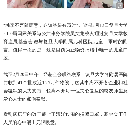
“桃李不言随雨意，亦知终是有晴时”。这是2月12日复旦大学
2010届国际关系与公共事务学院吴文龙校友通过复旦大学教
育发展基金会赠与复旦大学附属儿科医院儿童口罩时的附
言。值得一提的是，这是目前为止物资捐赠中唯一的儿童口
罩。
截至
2
月
20
日中午，经基金会联络联系，复旦大学各附属医院
共收到
41
个批次近
15.5
万件物资，这其中离不开各企业和社
会组织的大力支持，也离不开每一位关心复旦的校友师生及
爱心人士的点滴奉献。
看到病房里的
孩子戴上了漂洋
过海的捐赠口罩，基金会工作
人员的心中涌出无限暖意。