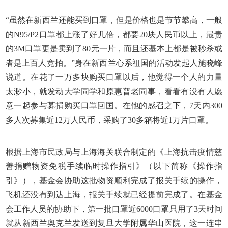
“虽然在新西兰还能买到口罩，但是价格也是节节攀高，一般
的
N95/P2
口罩都上涨了好几倍，都要
20
块人民币以上，最贵
的
3M
口罩更是卖到了
80
元一片，而且还基本上都是被秒杀或
者是上百人竞拍。”身在新西兰心系祖国的活动发起人施晓峰
说道。在花了一万多块购买口罩以后，他觉得一个人的力量
太渺小，就发动大学同学和原惠普老同事，看看有没有人愿
意一起参与募捐购买口罩回国。在他的感召之下，
7
天内
300
多人次募集近
12
万人民币，采购了
30
多箱将近
1
万片口罩。
根据上海市民政局与上海海关联合制定的《上海抗击疫情慈
善捐赠物资免税手续临时操作指引》（以下简称《操作指
引》），基金会协助这批物资顺利完成了报关手续的操作，
飞机还没有到达上海，报关手续就已经提前完成了。在基金
会工作人员的协助下，第一批口罩近
6000
口罩只用了
3
天时间
就从新西兰奥克兰发送到复旦大学附属华山医院，这一连串