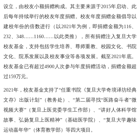
设立，由校友小额捐赠构成。其主要来源于2015年启动、此
后每年持续举行的校友年度捐赠。
校友年度捐赠金额倡导以
建校年份的倍数进行（以
2
021
年为例，即捐赠金额为
11
6
、
23
2
、
3
48
……1
16
0……以此类推），所有捐赠注入复旦大学
校友基金，支持包括学生培养、尊师重教、校园文化、书院
文化、院系发展以及校友事业等各项发展。截至
2021年底
。
校友基金已有超过
4
900人次参与年度捐赠活动，捐赠金额超
过
1
59万元
。
2
021
年，校友基金支持了
“任重书院《复旦大学奇境译坊经典
文存》出版计划”（教务处）、“第二届寻找“医路奋斗者”微
视频大赛”（复旦上医党委学生工作部）、“讲好人体科学馆
故事、弘扬复旦上医精神”（基础医学院）、“复旦大学趣味
运动嘉年华”（体育教学部）等四大项目。