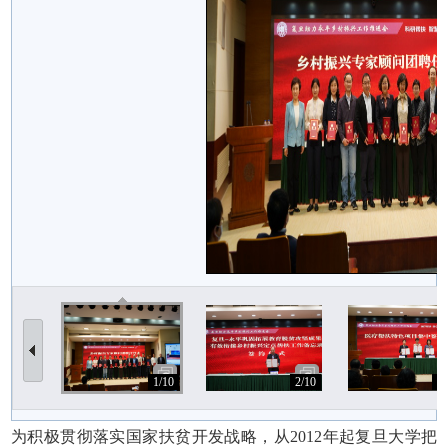
1/10
2/10
3/
为积极贯彻落实国家扶贫开发战略
，
从2012年起复旦大学把