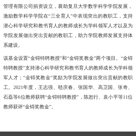
管理有限公司捐资设立，襄助复旦大学数学科学学院发展，
激励数学科学学院在
“
三全育人
”中表现突出的教职工，支持
潜心科学研究和教书育人的教师成长为学科领军人才以及为
学院发展做出突出贡献的教职工
，
助力学院教师发展支持体
系建设。
该基金
设置
“金锝特聘教授”和“金锝奖教金”两个项目。
“金锝
特聘教授”支持潜心科学研究和教书育人的教师成长为学科领
军人才；“金锝奖教金”奖励为学院发展做出突出贡献的教职
工。2
021
年度，王志强、嵇庆春、张国华、高卫国、张奇、
石磊等
6位教师获聘
“金锝特聘教授”
，
陈恕行
、
袁小平
等
1
1
位
教师获评
“金锝奖教金”
。