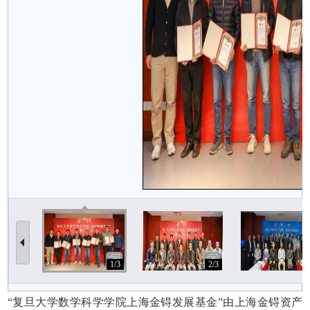
1/3
2/3
3
“复旦大学数学科学学院上海金锝发展基金”
由上海金锝资产