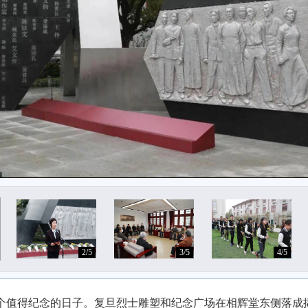
2/5
3/5
4/5
上一个值得纪念的日子。复旦烈士雕塑和纪念广场在相辉堂东侧落成