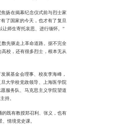
记焦扬在揭幕纪念仪式前与烈士家
才有了国家的今天，也才有了复旦
以让师生寄托哀思、进行缅怀。”
无数先驱走上革命道路。据不完全
的高校，还有很多烈士，根本无从
育发展基金会理事、校友李海峰，
复旦大学校党政领导、上海医学院
志愿服务队、马克思主义学院望道
征主持。
诵的既有教授郑召利、张义，也有
景、情境党史课。