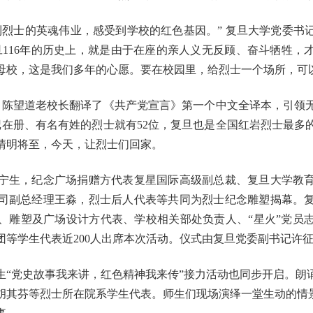
到烈士的英魂伟业，感受到学校的红色基因。” 复旦大学党委书
旦116年的历史上，就是由于在座的亲人义无反顾、奋斗牺牲，
母校，这是我们多年的心愿。要在校园里，给烈士一个场所，可
前，陈望道老校长翻译了《共产党宣言》第一个中文全译本，引领
登记在册、有名有姓的烈士就有52位，复旦也是全国红岩烈士最多
清明将至，今天，让烈士们回家。
宁生，纪念广场捐赠方代表复星国际高级副总裁、复旦大学教
司副总经理王淼，烈士后人代表等共同为烈士纪念雕塑揭幕。
、雕塑及广场设计方代表、学校相关部处负责人、“星火”党员
团等学生代表近200人出席本次活动。仪式由复旦党委副书记许
生“党史故事我来讲，红色精神我来传”接力活动也同步开启。朗
胡其芬等烈士所在院系学生代表。师生们现场演绎一堂生动的情