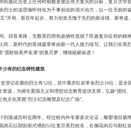
华民族比历史上任何时期都更接近伟大复兴的目标，复旦大学
命烈士的追思缅怀转化为干事创业的强大动力，以一往无前的
四五”开局、新百年起步，努力创造无愧于先烈的新业绩、新奇迹
间。回首来路，无数英烈用热血牺牲筑就了民族复兴征程的精
人民，新时代的英雄篇章将由新一代人接力续写。让我们在英
着“震欧铄美声名满”的复旦梦，继续砥砺奋进！
中少有的纪念碑性建筑
校史登记在册的烈士有52位，其中重庆红岩革命烈士10位，是
士资源，为师生爱国主义和理想信念教育提供支撑，弘扬“团结、
红色文化景观“烈士纪念雕塑及纪念广场”。
从设计到落成历时近两年。经过校内外专家多次论证，雕塑项目最
花岗石以阴刻形式镌刻52位复旦英烈姓名，右侧花岗石勾勒红