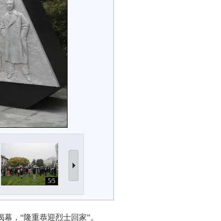
5/5
揭幕，“隆重恭迎烈士回家”。